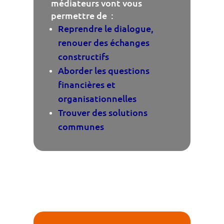
médiateurs vont vous
permettre de :
Reprendre le dialogue,
renouer
des échanges
constructifs
Aborder les questions
financières et
organisationnelles
Trouver des solutions
communes